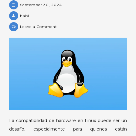
September 30, 2024
habi
on
Leave a Comment
¿Cómo
solucionar
problemas
de
compatibilidad
de
hardware
en
Linux?
La compatibilidad de hardware en Linux puede ser un
desafío, especialmente para quienes están