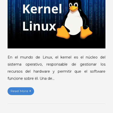
más
de
un
kernel
en
Linux?
En el mundo de Linux, el kernel es el núcleo del
sistema operativo, responsable de gestionar los
recursos del hardware y permitir que el software
funcione sobre él. Una de…
Read More