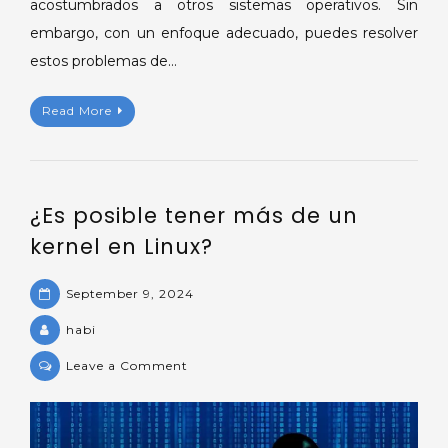
acostumbrados a otros sistemas operativos. Sin
embargo, con un enfoque adecuado, puedes resolver
estos problemas de…
Read More
¿Es posible tener más de un
kernel en Linux?
September 9, 2024
habi
on
Leave a Comment
¿Es
posible
tener