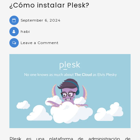
¿Cómo instalar Plesk?
September 6, 2024
habi
on
Leave a Comment
¿Cómo
instalar
Plesk?
Plesk es una plataforma de administración de