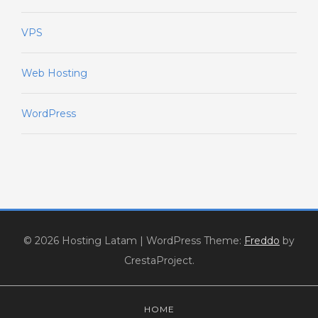
VPS
Web Hosting
WordPress
© 2026 Hosting Latam
|
WordPress Theme:
Freddo
by
CrestaProject.
HOME