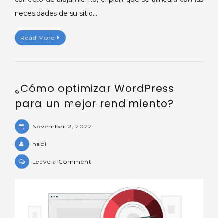
necesidades de su sitio…
Read More
¿Cómo optimizar WordPress
para un mejor rendimiento?
November 2, 2022
habi
on
Leave a Comment
¿Cómo
optimizar
WordPress
para
un