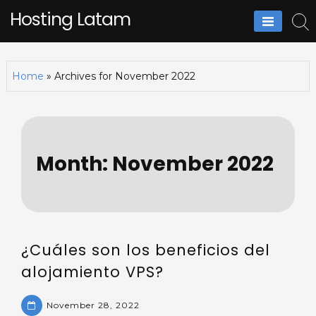
Skip
Hosting Latam
to
content
Home
»
Archives for November 2022
Month:
November 2022
¿Cuáles son los beneficios del
alojamiento VPS?
November 28, 2022