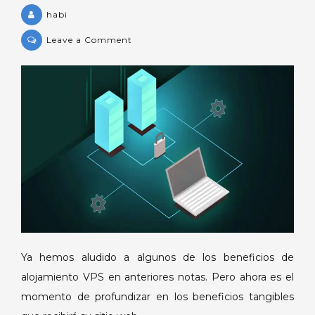
habi
on
Leave a Comment
¿Cuáles
son
los
beneficios
del
alojamiento
VPS?
Ya hemos aludido a algunos de los beneficios de
alojamiento VPS en anteriores notas. Pero ahora es el
momento de profundizar en los beneficios tangibles