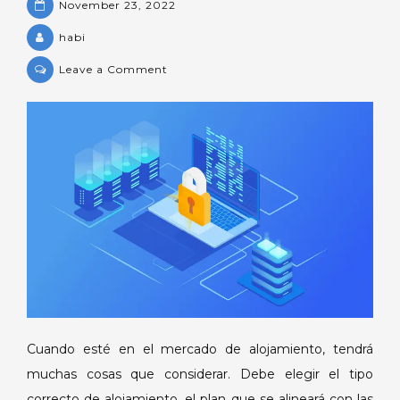
November 23, 2022
habi
on
Leave a Comment
¿Qué
es
el
alojamiento
VPS?
Cuando esté en el mercado de alojamiento, tendrá
muchas cosas que considerar. Debe elegir el tipo
correcto de alojamiento, el plan que se alineará con las