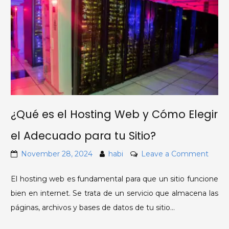
¿Qué es el Hosting Web y Cómo Elegir
el Adecuado para tu Sitio?
on
November 28, 2024
habi
Leave a Comment
¿Qué
El hosting web es fundamental para que un sitio funcione
es
bien en internet. Se trata de un servicio que almacena las
el
páginas, archivos y bases de datos de tu sitio…
Hosti
Web