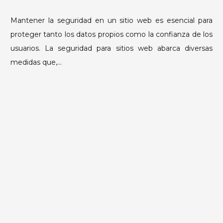
Segur
Mantener la seguridad en un sitio web es esencial para
para
proteger tanto los datos propios como la confianza de los
sitios
usuarios. La seguridad para sitios web abarca diversas
web:
medidas que,…
Guía
compl
para
prote
Ventajas de usar un Cloud Server
tu
para aumentar la escalabilidad de
sitio
con
tu sitio web
SSL,
on
November 14, 2024
habi
Leave a Comment
firewal
Venta
y
La escalabilidad es un factor crucial para cualquier sitio
de
más
web que busque crecer y adaptarse a las demandas del
usar