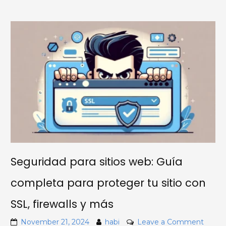
y
Cóm
Elegir
el
Adec
para
tu
Sitio?
Seguridad para sitios web: Guía
completa para proteger tu sitio con
SSL, firewalls y más
on
November 21, 2024
habi
Leave a Comment