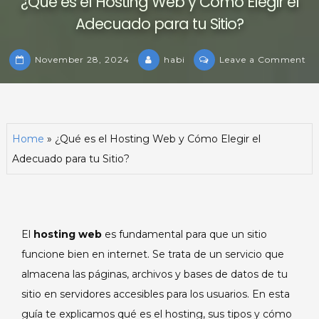
¿Qué es el Hosting Web y Cómo Elegir el
Adecuado para tu Sitio?
on
November 28, 2024
habi
Leave a Comment
¿Q
es
el
Ho
Home
»
¿Qué es el Hosting Web y Cómo Elegir el
We
Adecuado para tu Sitio?
y
C
Ele
el
Ad
El
hosting web
es fundamental para que un sitio
pa
funcione bien en internet. Se trata de un servicio que
tu
almacena las páginas, archivos y bases de datos de tu
Sit
sitio en servidores accesibles para los usuarios. En esta
guía te explicamos qué es el hosting, sus tipos y cómo