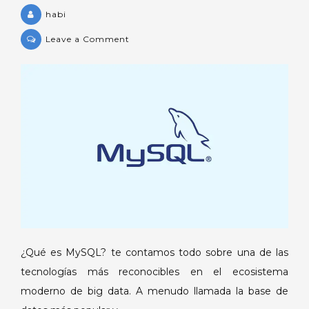
habi
on
Leave a Comment
¿Qué
es
MySQL?
Todo
lo
que
necesitas
saber
¿Qué es MySQL? te contamos todo sobre una de las
tecnologías más reconocibles en el ecosistema
moderno de big data. A menudo llamada la base de