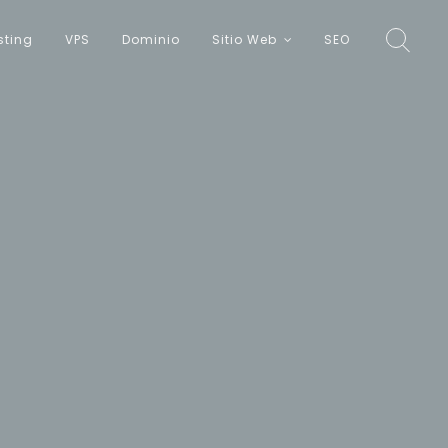
sting
VPS
Dominio
Sitio Web
SEO