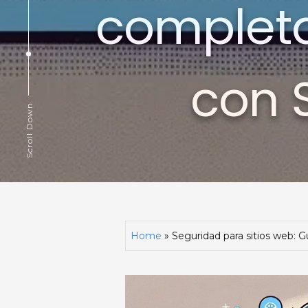
completa
con S
Scroll Down
Home
»
Seguridad para sitios web: G