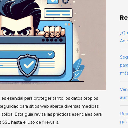
sit
co
Re
SS
fi
¿Qu
y
m
Ade
Seg
para
má
Ven
aume
b
es esencial para proteger tanto los datos propios
 seguridad para sitios web abarca diversas medidas
Redi
ólida. Esta guía revisa las prácticas esenciales para
guía
 SSL hasta el uso de firewalls.