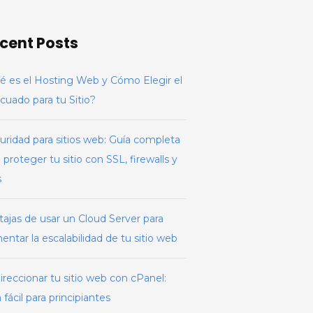
io
n
cent Posts
L,
rewalls
é es el Hosting Web y Cómo Elegir el
ás
cuado para tu Sitio?
uridad para sitios web: Guía completa
 proteger tu sitio con SSL, firewalls y
s
tajas de usar un Cloud Server para
ntar la escalabilidad de tu sitio web
reccionar tu sitio web con cPanel:
 fácil para principiantes