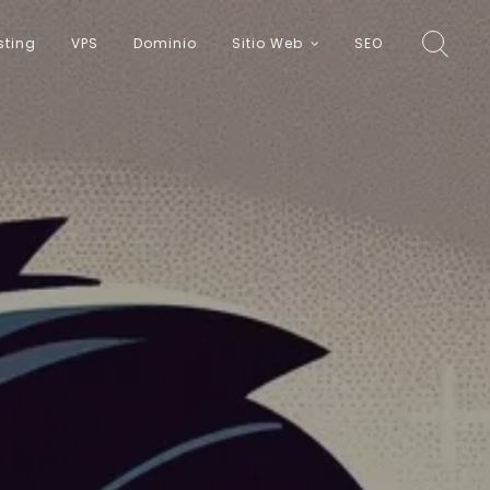
sting
VPS
Dominio
Sitio Web
SEO