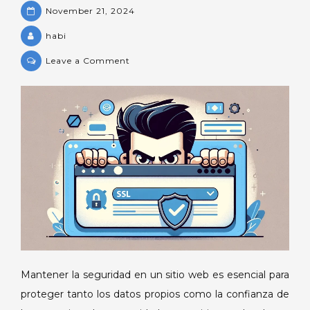
November 21, 2024
habi
on
Leave a Comment
Seguridad
para
sitios
web:
Guía
completa
para
proteger
tu
sitio
con
SSL,
Mantener la seguridad en un sitio web es esencial para
firewalls
y
proteger tanto los datos propios como la confianza de
más