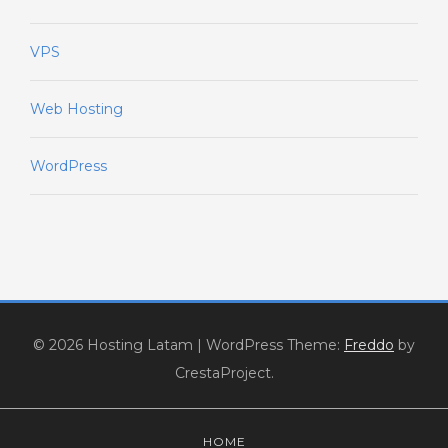
VPS
Web Hosting
WordPress
© 2026 Hosting Latam
|
WordPress Theme:
Freddo
by
CrestaProject.
HOME