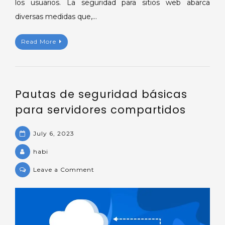
los usuarios. La seguridad para sitios web abarca
diversas medidas que,…
Read More
Pautas de seguridad básicas
para servidores compartidos
July 6, 2023
habi
on
Leave a Comment
Pautas
de
seguridad
básicas