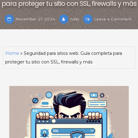
para proteger tu sitio con SSL, firewalls y más
on
November 21, 2024
habi
Leave a Comment
Se
pa
sit
we
Home
»
Seguridad para sitios web: Guía completa para
Gu
proteger tu sitio con SSL, firewalls y más
co
pa
pr
tu
sit
co
SSL
fir
y
má