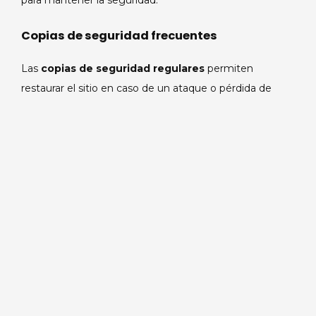
Copias de seguridad frecuentes
Las
copias de seguridad regulares
permiten
restaurar el sitio en caso de un ataque o pérdida de
datos. Almacenar estas copias en ubicaciones seguras
fuera del servidor principal es esencial, y permite
recuperar información valiosa en momentos críticos.
Conclusión
La
seguridad para sitios web
incluye prácticas
fundamentales que, juntas, forman una protección
robusta. SSL, firewalls, autenticación de dos factores y
actualizaciones periódicas son indispensables para
mantener el rendimiento, la confianza y la seguridad de
un sitio. Al seguir estos pasos, aseguras una navegación