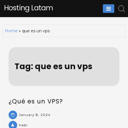
Skip
Hosting Latam
to
content
Home
»
que es un vps
Tag:
que es un vps
¿Qué es un VPS?
January 8, 2024
habi