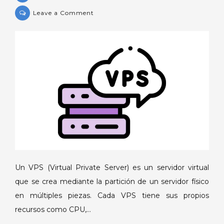
on
Leave a Comment
¿Qué
es
un
VPS?
Un VPS (Virtual Private Server) es un servidor virtual
que se crea mediante la partición de un servidor físico
en múltiples piezas. Cada VPS tiene sus propios
recursos como CPU,…