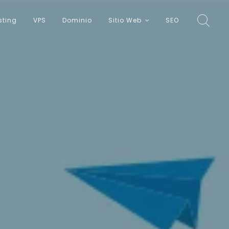
sting
VPS
Dominio
Sitio Web
SEO