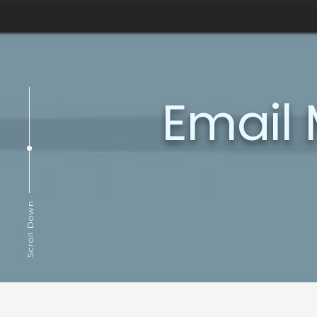
Email 
Scroll Down