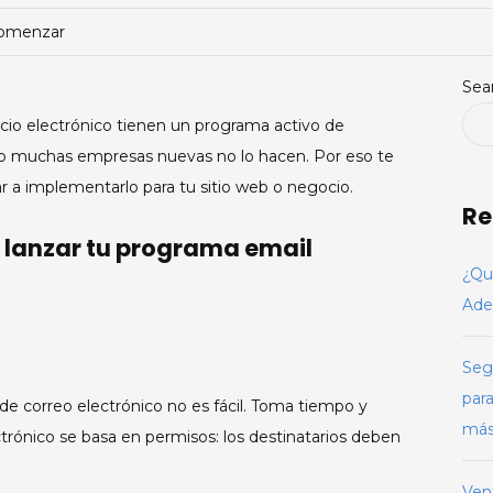
par
 comenzar
com
Sea
io electrónico tienen un programa activo de
ro muchas empresas nuevas no lo hacen. Por eso te
 a implementarlo para tu sitio web o negocio.
Re
 lanzar tu programa email
¿Qu
Ade
Seg
para
 de correo electrónico no es fácil. Toma tiempo y
má
trónico se basa en permisos: los destinatarios deben
Ven