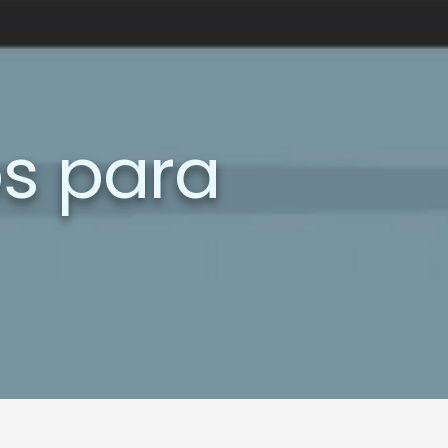
ps para
il
keting:
s