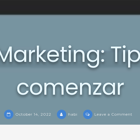
Marketing: Ti
comenzar
on
October 14, 2022
habi
Leave a Comment
Ema
Mar
Tip