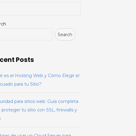
a
enzar
rch
Search
cent Posts
é es el Hosting Web y Cómo Elegir el
cuado para tu Sitio?
uridad para sitios web: Guía completa
 proteger tu sitio con SSL, firewalls y
s
tajas de usar un Cloud Server para