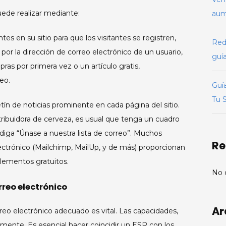
uede realizar mediante:
aume
s en su sitio para que los visitantes se registren,
Redi
 por la dirección de correo electrónico de un usuario,
guía
s por primera vez o un artículo gratis,
eo.
Guí
Tu 
ín de noticias prominente en cada página del sitio.
tribuidora de cerveza, es usual que tenga un cuadro
 diga “Únase a nuestra lista de correo”. Muchos
Re
ectrónico (Mailchimp, MailUp, y de más) proporcionan
plementos gratuitos.
No 
rreo electrónico
Ar
rreo electrónico adecuado es vital. Las capacidades,
camente. Es esencial hacer coincidir un ESP con los