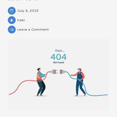
July 6, 2023
habi
on
Leave a Comment
¿Cuáles
son
las
causas
del
error
HTTP
404?