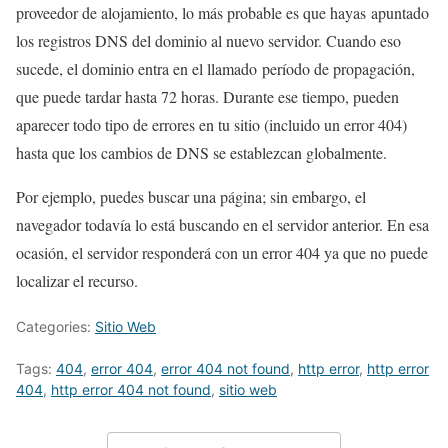
proveedor de alojamiento, lo más probable es que hayas apuntado
los registros DNS del dominio al nuevo servidor. Cuando eso
sucede, el dominio entra en el llamado período de propagación,
que puede tardar hasta 72 horas. Durante ese tiempo, pueden
aparecer todo tipo de errores en tu sitio (incluido un error 404)
hasta que los cambios de DNS se establezcan globalmente.
Por ejemplo, puedes buscar una página; sin embargo, el
navegador todavía lo está buscando en el servidor anterior. En esa
ocasión, el servidor responderá con un error 404 ya que no puede
localizar el recurso.
Categories:
Sitio Web
Tags:
404
,
error 404
,
error 404 not found
,
http error
,
http error
404
,
http error 404 not found
,
sitio web