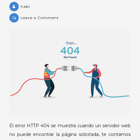
habi
on
Leave a Comment
¿Cuáles
son
las
causas
del
error
HTTP
404?
El error HTTP 404 se muestra cuando un servidor web
no puede encontrar la página solicitada, te contamos